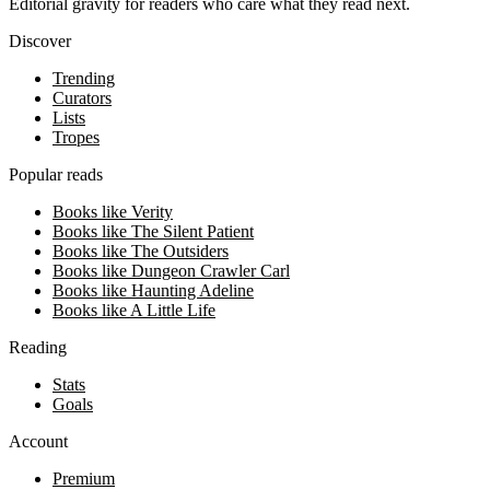
Editorial gravity for readers who care what they read next.
Discover
Trending
Curators
Lists
Tropes
Popular reads
Books like Verity
Books like The Silent Patient
Books like The Outsiders
Books like Dungeon Crawler Carl
Books like Haunting Adeline
Books like A Little Life
Reading
Stats
Goals
Account
Premium