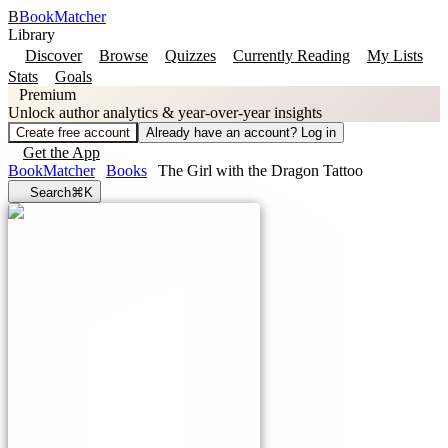
B
BookMatcher
Library
Discover
Browse
Quizzes
Currently Reading
My Lists
Stats
Goals
Premium
Unlock author analytics & year-over-year insights
Create free account
Already have an account? Log in
Get the App
BookMatcher
Books
The Girl with the Dragon Tattoo
Search
⌘K