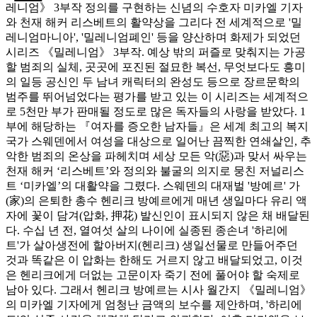
레니엄》 3부작 정의를 구현하는 신념의 수호자 미카엘 기자
와 천재 해커 리스베트의 활약상을 그리다 전 세계적으로 '밀
레니엄마니아', '밀레니엄폐인' 등을 양산하며 화제가 되었던
시리즈 《밀레니엄》 3부작. 예상 밖의 퍼즐로 맞춰지는 가공
할 범죄의 실체, 곳곳에 포진된 절묘한 복선, 무엇보다도 흥미
의 일등 공신인 두 남녀 캐릭터의 완성도 등으로 장르문학의
범주를 뛰어넘었다는 평가를 받고 있는 이 시리즈는 세계적으
로 5천만 부가 판매될 정도로 많은 독자들의 사랑을 받았다. 1
부에 해당하는 『여자를 증오한 남자들』은 세계 최고의 복지
국가 스웨덴에서 여성을 대상으로 일어난 끔찍한 연쇄살인, 추
악한 범죄의 온상을 파헤치며 세상 모든 악(惡)과 맞서 싸우는
천재 해커 ‘리스베트’와 정의와 불굴의 의지로 뭉친 저널리스
트 ‘미카엘’의 대활약을 그렸다. 스웨덴의 대재벌 '방예르' 가
(家)의 은퇴한 총수 헨리크 방예르에게 매년 생일마다 유리 액
자에 꽃이 담겨(압화, 押花) 발신인이 표시되지 않은 채 배달된
다. 수십 년 전, 열여섯 살의 나이에 실종된 종손녀 '하리에
트'가 살아생전에 할아버지(헨리크) 생일선물로 만들어주던
것과 똑같은 이 압화는 한해도 거르지 않고 배달되었고, 이것
은 헨리크에게 더없는 고문이자 죽기 전에 풀어야 할 숙제로
남아 있다. 그래서 헨리크 방예르는 시사 월간지 《밀레니엄》
의 미카엘 기자에게 엄청난 금액의 보수를 제안하며, '하리에