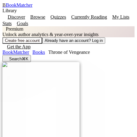
B
BookMatcher
Library
Discover
Browse
Quizzes
Currently Reading
My Lists
Stats
Goals
Premium
Unlock author analytics & year-over-year insights
Create free account
Already have an account? Log in
Get the App
BookMatcher
Books
Throne of Vengeance
Search
⌘K