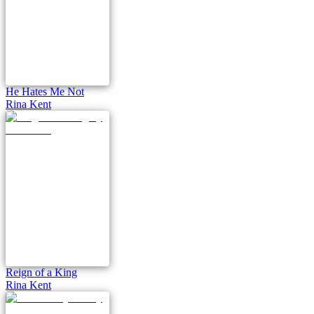
He Hates Me Not
Rina Kent
Reign of a King
Rina Kent