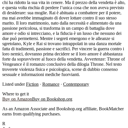
chi ha ridotto la sua vita in cenere. Ma il prezzo della vendetta è alto,
e questa volta rischia di perdere l’unica cosa che non aveva previsto
di desiderare: sua moglie. Rai è abituata a combattere per il potere,
ma mai avrebbe immaginato di dover lottare contro il suo stesso
marito. Il loro matrimonio, nato dalla necessità e alimentato da una
passione pericolosa, si trasforma in un campo di battaglia dove
amore e odio si intrecciano, e la fiducia è un lusso che nessuno dei
due può permettersi. Mentre i segreti emergono e le alleanze si
sgretolano, Kyle e Rai si trovano intrappolati in una danza mortale
fatta di tradimenti, passione e sacrifici. Per vincere la guerra contro i
loro nemici, dovranno prima decidere se il loro amore è abbastanza
forte da sopravvivere al fuoco della vendetta. Avvertenze: Throne of
Vengeance è il romanzo conclusivo della dilogia Throne. Nel testo
troverete violenza fisica e psicologica, scene di dubbio consenso
sessuale e informazioni mediche fuorvianti.
Listed under
Fiction
·
Romance
·
Contemporary
Where to get it
Buy on Amazon
Buy on Bookshop.org
As an Amazon Associate and Bookshop.org affiliate, BookMatcher
earns from qualifying purchases.
R